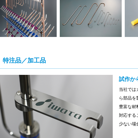
特注品／加工品
試作か
当社では
ら部品を
豊富な材
対応する
少ない場