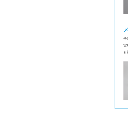
全
実
も