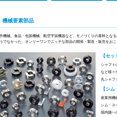
機械要素部品
作機械、食品・包装機械、航空宇宙機器など、モノづくりの基幹となる
うでなかった、オンリーワンでニッチな部品の開発・製造・販売をおこ
【セッ
シャフト
など様々
丸シャフ
【シム
産業用機
シム・ス
国内随一